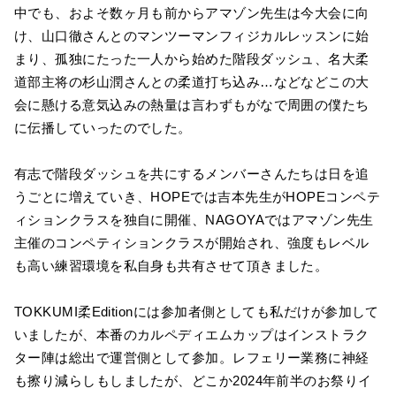
中でも、およそ数ヶ月も前からアマゾン先生は今大会に向
け、山口徹さんとのマンツーマンフィジカルレッスンに始
まり、孤独にたった一人から始めた階段ダッシュ、名大柔
道部主将の杉山潤さんとの柔道打ち込み…などなどこの大
会に懸ける意気込みの熱量は言わずもがなで周囲の僕たち
に伝播していったのでした。
有志で階段ダッシュを共にするメンバーさんたちは日を追
うごとに増えていき、HOPEでは吉本先生がHOPEコンペテ
ィションクラスを独自に開催、NAGOYAではアマゾン先生
主催のコンペティションクラスが開始され、強度もレベル
も高い練習環境を私自身も共有させて頂きました。
TOKKUMI柔Editionには参加者側としても私だけが参加して
いましたが、本番のカルペディエムカップはインストラク
ター陣は総出で運営側として参加。レフェリー業務に神経
も擦り減らしもしましたが、どこか2024年前半のお祭りイ