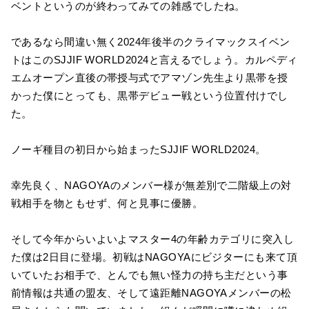
ベントというのが終わってみての雑感でしたね。
であるなら間違い無く2024年後半のクライマックスイベン
トはこのSJJIF WORLD2024と言えるでしょう。カルペディ
エムオープン直後の帯授与式でアマゾン先生より黒帯を授
かった僕にとっても、黒帯デビュー戦という位置付けでし
た。
ノーギ種目の初日から始まったSJJIF WORLD2024。
幸先良く、NAGOYAのメンバー様が無差別で二階級上の対
戦相手を物ともせず、何と見事に優勝。
そして今年からいよいよマスター4の年齢カテゴリに突入し
た僕は2日目に登場。初戦はNAGOYAにビジターにも来て頂
いていたお相手で、とんでも無い怪力の持ち主だという事
前情報は共通の盟友、そして遠距離NAGOYAメンバーの松