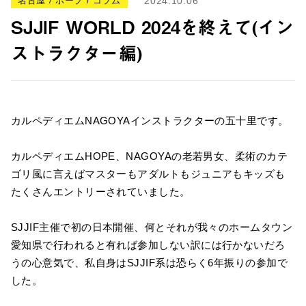
名古屋 / ホープ / コラム
2024.10.06
SJJIF WORLD 2024を終えて(イン
ストラクター編)
カルペディエムNAGOYAインストラクターの五十里です。
カルペディエムHOPE、NAGOYAの老若男女、柔術のカテ
ゴリ風に言えばマスターもアダルトもジュニアもキッズも
たくさんエントリーされていました。
SJJIF主催で初の日本開催、何とそれが我々のホームタウン
愛知県で行われると有れば参加しない訳には行かないだろ
うの心意気で、私自身はSJJIF系は恐らく6年振りの参加で
した。