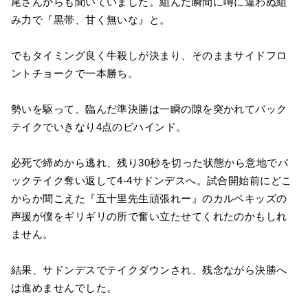
尾さんからも聞いていました。組んだ瞬間に噂に違わぬ組
み力で『黒帯、甘く無いな』と。
でもタイミング良く牛殺しが決まり、そのままサイドフロ
ントチョークで一本勝ち。
勢いを駆って、臨んだ準決勝は一瞬の隙を突かれてバック
テイクでいきなり4点のビハインド。
必死で締めから逃れ、残り30秒を切った状態から意地でバ
ックテイク奪い返して4-4サドンデスへ。試合開始前にどこ
からか聞こえた『五十里先生頑張れー』のカルペキッズの
声援が僕をギリギリの所で奮い立たせてくれたのかもしれ
ません。
結果、サドンデスでテイクダウンされ、残念ながら決勝へ
は進めませんでした。