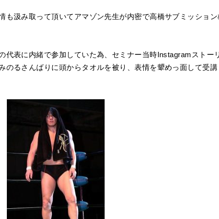
情も汲み取って頂いてアマゾン先生が内密で高橋サブミッション
代表に内緒で参加していた為、セミナー当時Instagramストー
木みのるさんばりに頭からタオルを被り、表情を顰めっ面して受講